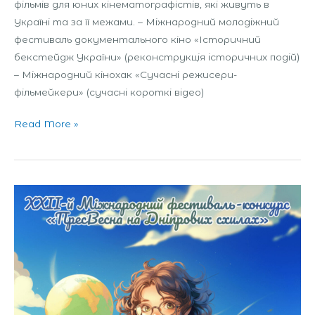
фільмів для юних кінематографістів, які живуть в
Україні та за її межами. – Міжнародний молодіжний
фестиваль документального кіно «Історичний
бекстейдж України» (реконструкція історичних подій)
– Міжнародний кінохак «Сучасні режисери-
фільмейкери» (сучасні короткі відео)
Read More »
Міжнародний
медіафестиваль-
конкурс
«ПресВесна
на
Дніпрових
схилах»