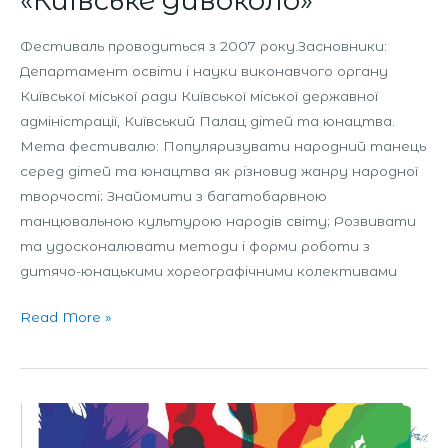
«Київське дивоколо»
Фестиваль проводиться з 2007 року.Засновники:
Департамент освіти і науки виконавчого органу
Київської міської ради Київської міської державної
адміністрації, Київський Палац дітей та юнацтва.
Мета фестивалю: Популяризувати народний танець
серед дітей та юнацтва як різновид жанру народної
творчості; Знайомити з багатобарвною
танцювальною культурою народів світу; Розвивати
та удосконалювати методи і форми роботи з
дитячо-юнацькими хореографічними колективами
Read More »
Міжнародний
фестиваль-