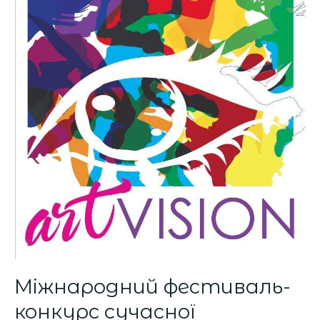
конкурс
сучасної
хореографії
«Art
Vision»
Міжнародний фестиваль-
конкурс сучасної