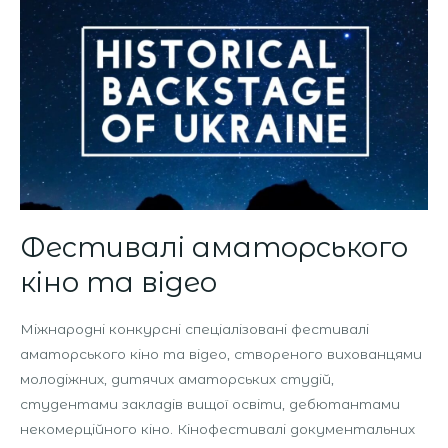
аматорського
кіно
та
відео
Фестивалі аматорського
кіно та відео
Міжнародні конкурсні спеціалізовані фестивалі
аматорського кіно та відео, створеного вихованцями
молодіжних, дитячих аматорських студій,
студентами закладів вищої освіти, дебютантами
некомерційного кіно. Кінофестивалі документальних