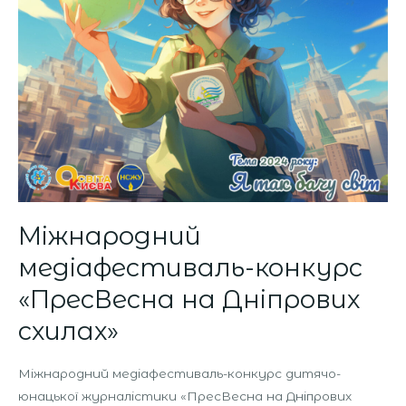
Міжнародний
медіафестиваль-конкурс
«ПресВесна на Дніпрових
схилах»
Міжнародний медіафестиваль-конкурс дитячо-
юнацької журналістики «ПресВесна на Дніпрових