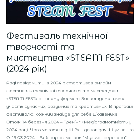
Фестиваль технічної
творчості та
мистецтва «STEAM FEST»
(2024 рік)
Раді повідомити: в 2024 р.стартував онлайн
фестиваль технічної творчості та мистецтва
«STEAM FEST» в новому форматі.Запрошуємо взяти
участь сучасних, розумних та креативних. В програмі
фестивалю, кожний знайде для себе цікавеньке.
Отож: 14 березня 2024 – Тренінг «Медіаграмотність у
2024 році. Чого чекати від ШІ?» – доповідач: Шуміленко
О. 15.03.2024 – Вебінар зі змагань “Музичні перегони”