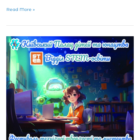
Read More »
Фестиваль
технічної
творчості
та
мистецтва
«STEAM
FEST»
(2024
рік)