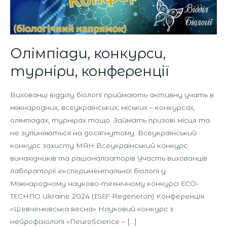
Олімпіади, конкурси,
турніри, конференції
Вихованці відділу біології приймають активну учать в
міжнародних, всеукраїнських, міських – конкурсах,
олімпіадах, турнірах тощо. Займать призові місця та
не зупиняються на досягнутому. Всеукраїнський
конкурс захисту МАН Всеукраїнський конкурс
винахідників та раціоналізаторів Участь вихованців
лабораторії експериментальної біології у
Міжнародному науково-технічному конкурсі ECO-
TECHNO Ukraine 2024 (ISEF Regeneron) Конференція
«Шевченківська весна» Науковий конкурс з
нейрофізіології «NeuroScience – […]