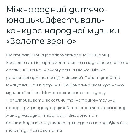
«Золоте
Міжнародний дитячо-
зерно»
юнацькийфестиваль-
конкурс народної музики
«Золоте зерно»
Фестиваль-конкурс започатковано 2016 року.
Засновники: Департамент освіти і науки виконавчого
органу Київської міської ради Київської міської
державної адміністрації, Київський Палац дітей та
юнацтва. При підтримці Національної всеукраїнської
музичної спілки. Мета фестивалю-конкурсу:
Популяризувати вокальну та інструментальну
народну музикусеред дітей та юнацтва як різновид
жанру народної творчості; Знайомити з
багатобарвною музичною культурою народівУкраїни
та світу; Розвивати та