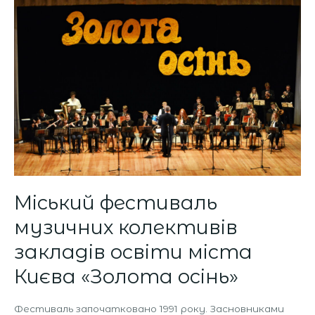
фестиваль
музичних
колективів
закладів
освіти
міста
Києва
«Золота
осінь»
Міський фестиваль
музичних колективів
закладів освіти міста
Києва «Золота осінь»
Фестиваль започатковано 1991 року. Засновниками