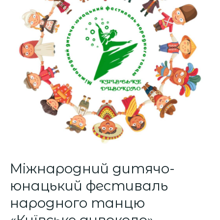
народного
танцю
«Київське
дивоколо»
Міжнародний дитячо-
юнацький фестиваль
народного танцю