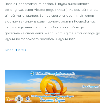
його є Департамент освіти і науки виконавчого
органу Київської міської ради (КМДА), Київський Палац
дітей та юнацтва. За час свого існування він став
відомим і знаним в культурному житті Києва.За час
свого існування фестиваль багато зробив для
досягнення своєї мети – залучати дітей та молодь до
музичної творчості засобами музичного
Read More »
Міжнародний
дитячо-
юнацькийфестиваль-
конкурс
народної
музики