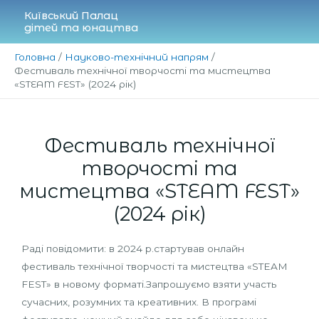
Перейти
Київський Палац
до
дітей та юнацтва
вмісту
Головна
Науково-технічний напрям
Фестиваль технічної творчості та мистецтва
«STEAM FEST» (2024 рік)
Фестиваль технічної
творчості та
мистецтва «STEAM FEST»
(2024 рік)
Раді повідомити: в 2024 р.стартував онлайн
фестиваль технічної творчості та мистецтва «STEAM
FEST» в новому форматі.Запрошуємо взяти участь
сучасних, розумних та креативних. В програмі