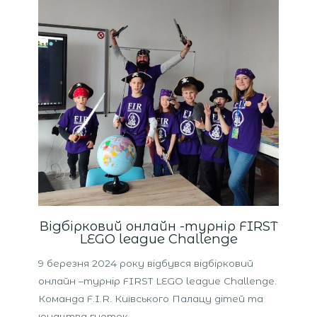
Відбірковий онлайн -турнір FIRST
LEGO league Challenge
9 березня 2024 року відбувся відбірковий
онлайн –турнір FIRST LEGO league Challenge.
Команда F.I.R. Київського Палацу дітей та
юнацтва гурток…