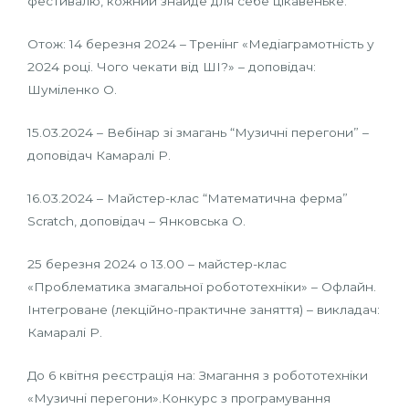
фестивалю, кожний знайде для себе цікавеньке.
Отож: 14 березня 2024 – Тренінг «Медіаграмотність у
2024 році. Чого чекати від ШІ?» – доповідач:
Шуміленко О.
15.03.2024 – Вебінар зі змагань “Музичні перегони” –
доповідач Камаралі Р.
16.03.2024 – Майстер-клас “Математична ферма”
Scratch, доповідач – Янковська О.
25 березня 2024 о 13.00 – майстер-клас
«Проблематика змагальної робототехніки» – Офлайн.
Інтегроване (лекційно-практичне заняття) – викладач:
Камаралі Р.
До 6 квітня реєстрація на: Змагання з робототехніки
«Музичні перегони».Конкурс з програмування