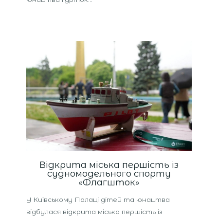
Відкрита міська першість із
судномодельного спорту
«Флагшток»
У Київському Палаці дітей та юнацтва
відбулася відкрита міська першість із