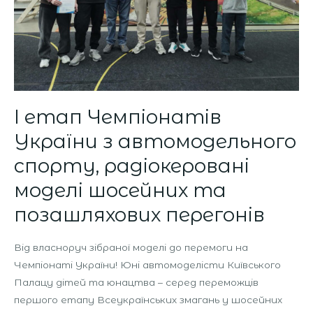
радіокеровані
моделі
шосейних
та
позашляхових
перегонів
І етап Чемпіонатів
України з автомодельного
спорту, радіокеровані
моделі шосейних та
позашляхових перегонів
Від власноруч зібраної моделі до перемоги на
Чемпіонаті України! Юні автомоделісти Київського
Палацу дітей та юнацтва – серед переможців
першого етапу Всеукраїнських змагань у шосейних