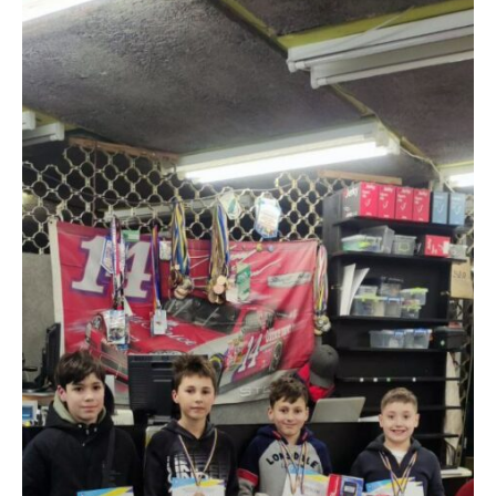
Змагання
з
трасового
автомоделювання
«Кубок
КПДЮ
2026»