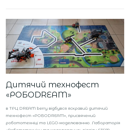
Дитячий
технофест
«РОБОDREAM»
Дитячий технофест
«РОБОDREAM»
в ТРЦ DREAM berry відбувся яскравий дитячий
технофест «РОБОDREAM», присвячений
робототехніці та LEGO-моделюванню. Лабораторія
«Робототехніки та моделювання» відділу STEM-