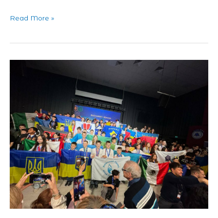
Read More »
Світовий
фінал
Міжнародного
конкурсу
комп’ютерних
проєктів
Infomatrix
2025