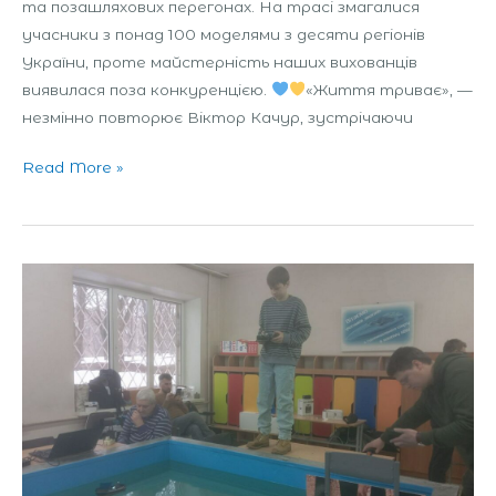
та позашляхових перегонах. На трасі змагалися
учасники з понад 100 моделями з десяти регіонів
України, проте майстерність наших вихованців
виявилася поза конкуренцією.
«Життя триває», —
незмінно повторює Віктор Качур, зустрічаючи
Read More »
Участь
у
відкритих
особисто-
командних
змаганнях
«Солом’янська
регата»