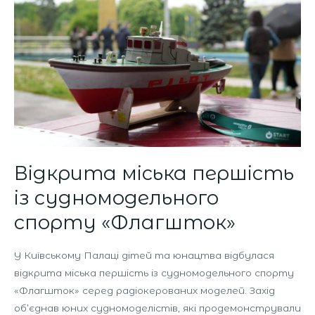
із
судномодельного
спорту
«Флагшток»
Відкрита міська першість
із судномодельного
спорту «Флагшток»
У Київському Палаці дітей та юнацтва відбулася
відкрита міська першість із судномодельного спорту
«Флагшток» серед радіокерованих моделей. Захід
об’єднав юних судномоделістів, які продемонстрували