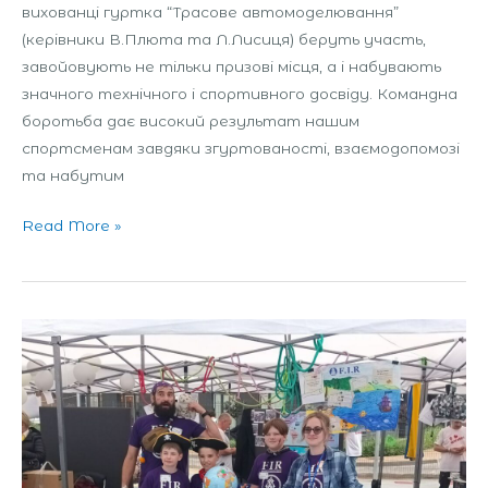
вихованці гуртка “Трасове автомоделювання”
(керівники В.Плюта та Л.Лисиця) беруть участь,
завойовують не тільки призові місця, а і набувають
значного технічного і спортивного досвіду. Командна
боротьба дає високий результат нашим
спортсменам завдяки згуртованості, взаємодопомозі
та набутим
Read More »
Всеукраїнський
STEM-
фестиваль
ROBOTICA+ROBOFIRST