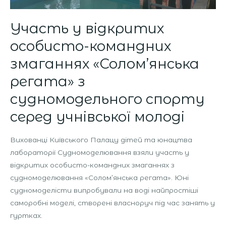
з
судномодельного
Участь у відкритих
спорту
серед
особисто-командних
учнівської
змаганнях «Солом’янська
молоді
регата» з
судномодельного спорту
серед учнівської молоді
Вихованці Київського Палацу дітей та юнацтва
лабораторії Судномоделювання взяли участь у
відкритих особисто-командних змаганнях з
судномоделювання «Солом’янська регата». Юні
судномоделісти випробували на воді найпростіші
саморобні моделі, створені власноруч під час занять у
гуртках.