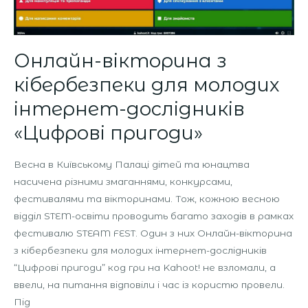
дослідників
«Цифрові
пригоди»
Онлайн-вікторина з
кібербезпеки для молодих
інтернет-дослідників
«Цифрові пригоди»
Весна в Київському Палаці дітей та юнацтва
насичена різними змаганнями, конкурсами,
фестивалями та вікторинами. Тож, кожною весною
відділ STEM-освіти проводить багато заходів в рамках
фестивалю STEAM FEST. Один з них Онлайн-вікторина
з кібербезпеки для молодих інтернет-дослідників
“Цифрові пригоди” код гри на Kahoot! не взломали, а
ввели, на питання відповіли і час із користю провели.
Під