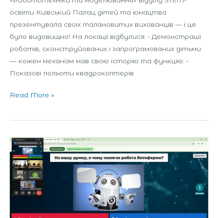
освіти Київський Палац дітей та юнацтва
презентувала своїх талановитих вихованців — і це
було видовищно! На локації відбулися: • Демонстрації
роботів, сконструйованих і запрограмованих дітьми
— кожен механізм мав свою історію та функцію. •
Показові польоти квадрокоптерів
Read More »
Онлайн-
вікторина
з
кібербезпеки
для
молодих
інтернет-