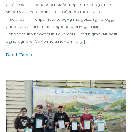
свої технічні розробки, майстерність керування
моделями та справжню любов до технічної
творчості. Попри прохолодну та дощову погоду,
учасники змагань не втрачали ентузіазму,
наполегливо проходили дистанції та підтримували
одне одного. Саме такі моменти […]
Read More »
І
етап
Чемпіонатів
України
з
автомодельного
спорту,