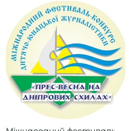
Міжнародний
фестиваль-
конкурс
«Прес-
весна
на
Дніпрових
схилах»