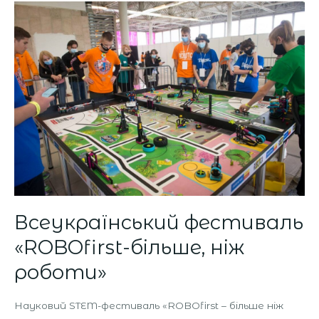
Всеукраїнський
фестиваль
«ROBOfirst-
більше,
ніж
роботи»
Всеукраїнський фестиваль
«ROBOfirst-більше, ніж
роботи»
Науковий STEM-фестиваль «ROBОfirst – більше ніж