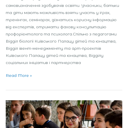
самовизначення здобувачів освіти. Учасники, батьки
та діти мають можливість взяти участь у іграх,
тренінгах, семінарах, дізнатись корисну інформацію
від експертів, отримати фахову консультацію
профорієнтолога та психолога.Спільно з педагогами
Відділ біології Київського Палацу дітей та юнацтва,
Відділ івент-менеджменту та арт-проектів
Київського Палацу дітей та юнацтва, Відділу
соціальних ініціатив і партнерства
Read More »
Фестиваль
молодіжної
дипломатії