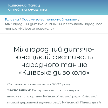
Перейти
Київський Палац
до
дітей та юнацтва
вмісту
Головна
Художньо-естетичний напрям
Міжнародний дитячо-юнацький фестиваль народного
танцю «Київське дивоколо»
Міжнародний дитячо-
юнацький фестиваль
народного танцю
«Київське дивоколо»
Фестиваль проводиться з 2007 року.
Засновники:
Департамент освіти і науки
виконавчого органу Київської міської ради Київської
міської державної адміністрації, Київський Палац дітей