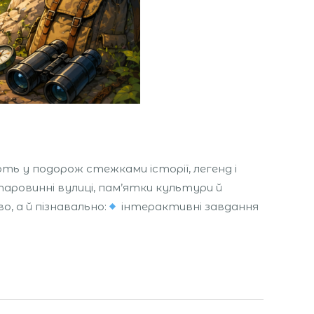
ть у подорож стежками історії, легенд і
аровинні вулиці, пам’ятки культури й
о, а й пізнавально:
інтерактивні завдання