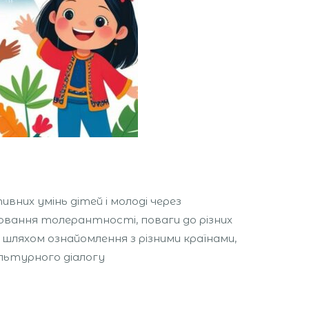
них умінь дітей і молоді через
овання толерантності, поваги до різних
шляхом ознайомлення з різними країнами,
льтурного діалогу