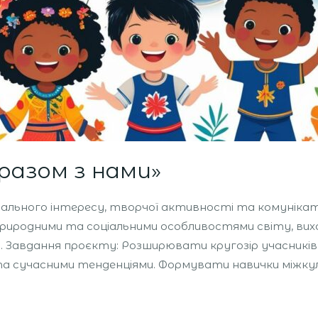
разом з нами»
ьного інтересу, творчої активності та комунікатив
природними та соціальними особливостями світу, вих
 Завдання проєкту: Розширювати кругозір учасників 
 та сучасними тенденціями. Формувати навички міжку