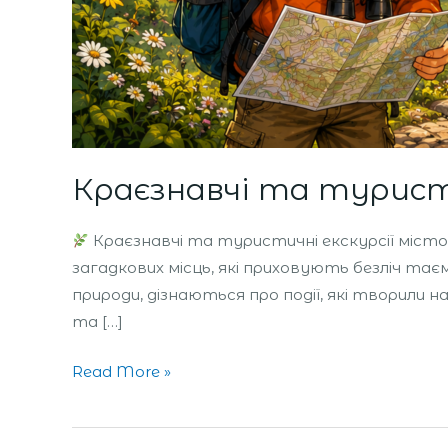
Краєзнавчі та туристи
Краєзнавчі та туристичні екскурсії міст
загадкових місць, які приховують безліч тає
природи, дізнаються про події, які творили н
та […]
Read More »