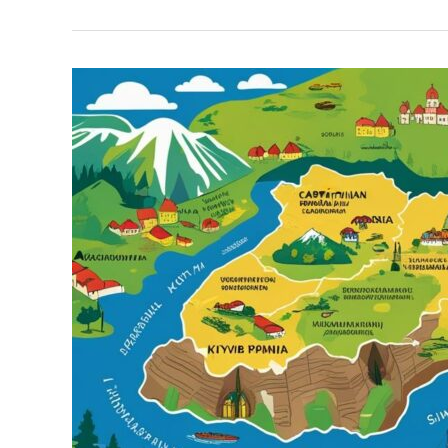
Проєкт
«Краєсвіт:
відкрий
Україну
поруч»