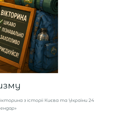
изму
Вікторина з історії Києва та України 24
лендар»