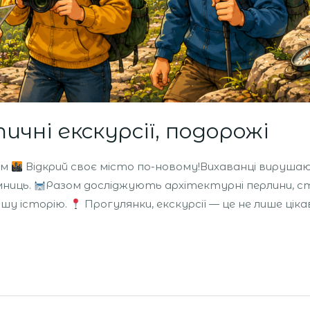
чні екскурсії, подорожі
ом
Відкрий своє місто по-новому!Вихаванці вирушаю
мниць.
Разом досліджують архітектурні перлини, ст
ашу історію.
Прогулянки, екскурсії — це не лише цікав