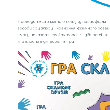
Проводиться з метою пошуку нових форм ігро
засобу соціалізації, навчання, фізичного роз
змогу показати свої акторські здібності, н
та власне відтворення гри.