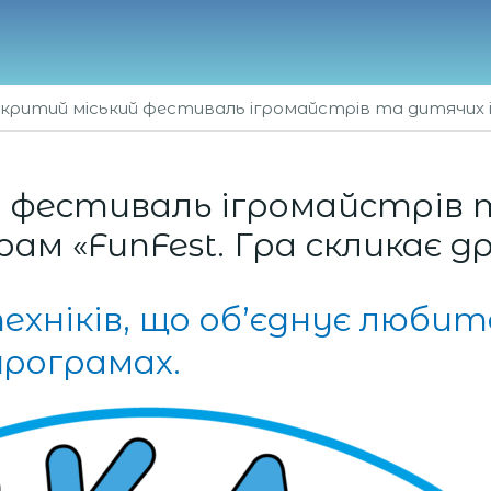
дкритий міський фестиваль ігромайстрів та дитячих іг
 фестиваль ігромайстрів 
рам «FunFest. Гра скликає др
хніків, що об’єднує любите
програмах.