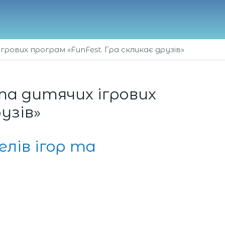
рових програм «FunFest. Гра скликає друзів»
та дитячих ігрових
узів»
лів ігор та