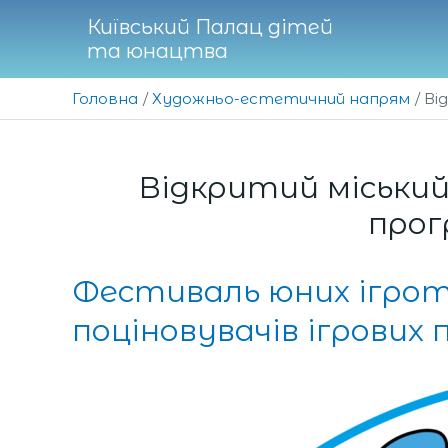
Перейти
Київський Палац дітей
до
та юнацтва
вмісту
Головна
Художньо-естетичний напрям
Ві
Відкритий міський
прог
Фестиваль юних ігроте
поціновувачів ігрових 