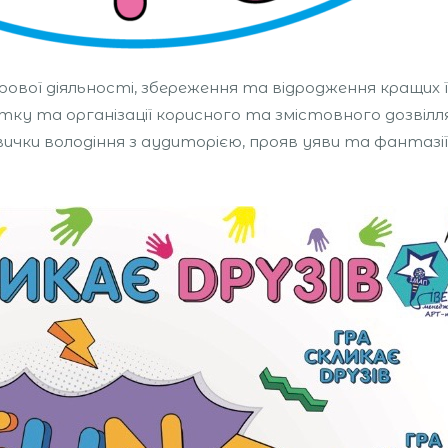
вої діяльності, збереження та відродження кращих ї
витку та організації корисного та змістовного дозвілл
авички володіння з аудиторією, прояв уяви та фантаз