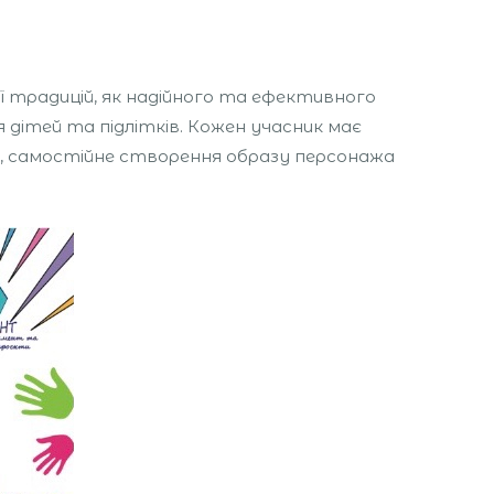
ї традицій, як надійного та ефективного
я дітей та підлітків. Кожен учасник має
ії, самостійне створення образу персонажа