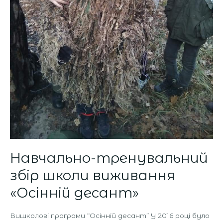
Навчально-тренувальний
збір школи виживання
«Осінній десант»
Вишколові програми “Осінній десант” У 2016 році було