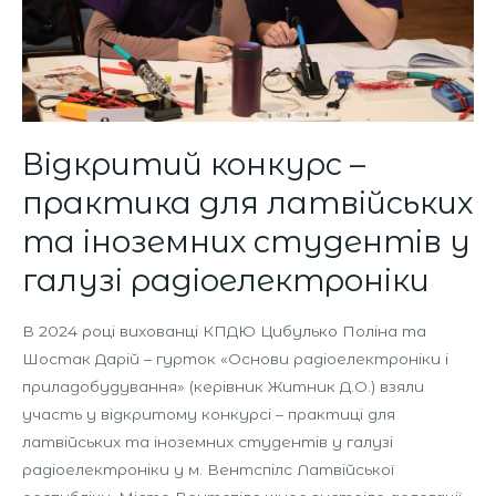
іноземних
студентів
у
галузі
радіоелектроніки
Відкритий конкурс –
практика для латвійських
та іноземних студентів у
галузі радіоелектроніки
В 2024 році вихованці КПДЮ Цибулько Поліна та
Шостак Дарій – гурток «Основи радіоелектроніки і
приладобудування» (керівник Житник Д.О.) взяли
участь у відкритому конкурсі – практиці для
латвійських та іноземних студентів у галузі
радіоелектроніки у м. Вентспілс Латвійської