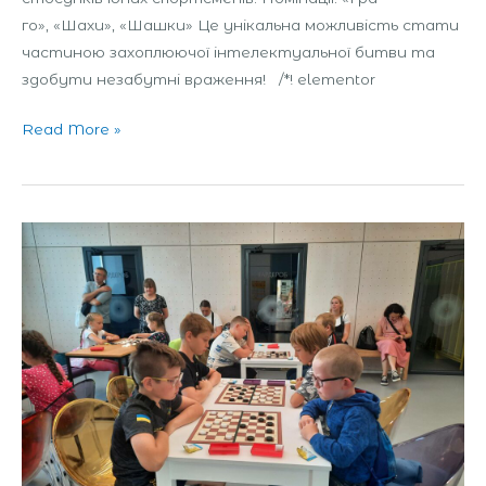
го», «Шахи», «Шашки» Це унікальна можливість стати
частиною захоплюючої інтелектуальної битви та
здобути незабутні враження! /*! elementor
Read More »
Шашковий
турнір
з
нагоди
Міжнародного
дня
шашок