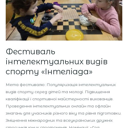
Фестиваль
інтелектуальних видів
спорту «Інтеліада»
Мета фестивалю: Популяризація інтелектуальних
видів спорту серед дітей та молоді. Підвищення
кваліфікації і спортивної майстерності вихованців.
Проведення інтелектуальних онлайн та офлайн
змагань для учасників різного віку та рівня підготовки.
Зміцнення міжнародних та всеукраїнських дружніх
стосунків юних спортсменів. Номінації: «Гра