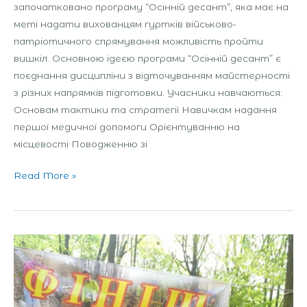
започатковано програму “Осінній десант”, яка має на
меті надати вихованцям гуртків військово-
патріотичного спрямування можливість пройти
вишкіл. Основною ідеєю програми “Осінній десант” є
поєднання дисципліни з відточуванням майстерності
з різних напрямків підготовки. Учасники навчаються:
Основам тактики та стратегії Навичкам надання
першої медичної допомоги Орієнтуванню на
місцевості Поводженню зі
Read More »
Чемпіонат
міста
Києва
з