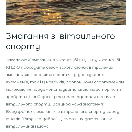
Змагання з вітрильного
спорту
Захоплюючі змагання в Яхт-клубі КПДЮ У Яхт-клубі
КПДЮ проходить сезон захоплюючих вітрильних
змагань, які запалять азарт як у досвідчених
яхтсменів, так і у новачків, пропонуючи спортсменам
можливість продемонструвати свою майстерність,
здобути цінний досвід та насолодитися величчю
вітрильного спорту. Всеукраїнські змагання:
Всеукраїнські змагання з вітрильного спорту серед
юнаків “Вітрила добра” Ці змагання дають юним
вітрильникам шанс