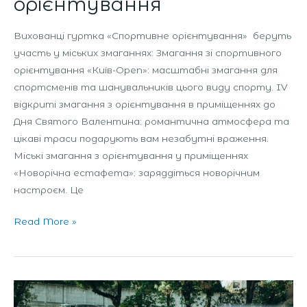
орієнтування
Вихованці гуртка «Спортивне орієнтування» беруть
участь у міських змаганнях: Змагання зі спортивного
орієнтування «Київ-Оpen»: масштабні змагання для
спортсменів та шанувальників цього виду спорту. IV
відкриті змагання з орієнтування в приміщеннях до
Дня Святого Валентина: романтична атмосфера та
цікаві траси подарують вам незабутні враження.
Міські змагання з орієнтування у приміщеннях
«Новорічна естафета»: заряддіться новорічним
настроєм. Це
Read More »
Всеукраїнські
чемпіонати