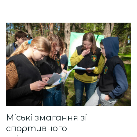
Міські
змагання
зі
спортивного
орієнтування
Міські змагання зі
спортивного