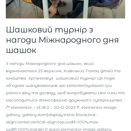
Шашковий турнір з
нагоди Міжнародного дня
шашок
З нагоди Міжнародного дня шашок, який
відзначається 23 вересня, Київський Палац дітей та
юнацтва організовує шашковий турнір! Ця подія
об’єднає шанувальників цієї інтелектуальної гри
різного віку та досвіду, щоб випробувати свої сили та
насолодитися атмосферою дружнього суперництва.
/*! elementor – v3.18.0 – 20-12-2023 */ .elementor-image-
gallery .gallery-item{display:inline-block;text-
align:center;vertical-align:top;width:100%;max-
width:100%;margin:0 auto}.elementor-image-gallery