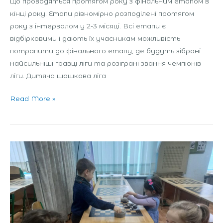
що проводяться протягом року з фінальним етапом в
кінці року. Етапи рівномірно розподілені протягом
року з інтервалом у 2-3 місяці. Всі етапи є
відбірковими і дають їх учасникам можливість
потрапити до фінального етапу, де будуть зібрані
найсильніші гравці ліги та розіграні звання чемпіонів
ліги. Дитяча шашкова ліга
Read More »
Фестиваль
інтелектуальних
видів
спорту
«Інтеліада»