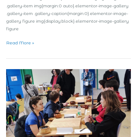
.gallery-item img{margin:0 auto}.elementor-image-gallery
.gallery-item .gallery-caption{margin:0}.elementor-image-
gallery figure img{display:block}.elementor-image-gallery
figure
Read More »
Турнір
з
блискавичного
го
до
Дня
Європи