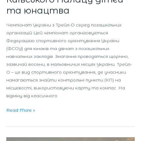
та юнацтва
Чемпіонат України з Трейл-О серед позашкільних
організацій Цей чемпіонат організовується
Федерацією спортивного орієнтування України
(ФСОУ) для юнаків та дівчат з позашкільних
навчальних закладів. Змагання проводяться щорічно,
зазвичай восени, в мальовничих місцях України. Трейл-
О – це вид спортивного орієнтування, де учасники
намагаються знайти контрольні пункти (КП) на
місцевості, використовуючи карту та компас. На
відміну від класичного
Read More »
Змагання