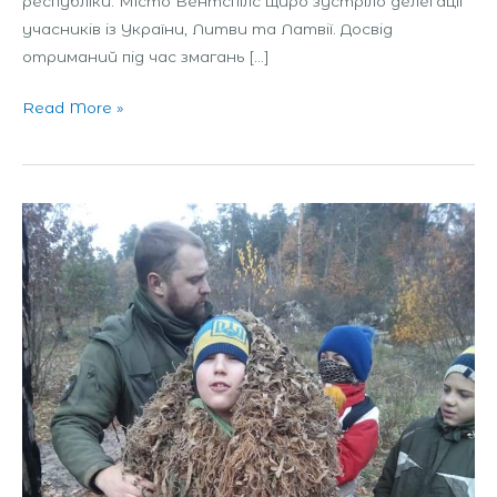
республіки. Місто Вентспілс щиро зустріло делегації
учасників із України, Литви та Латвії. Досвід
отриманий під час змагань […]
Read More »
Навчально-
тренувальний
збір
школи
виживання
«Осінній
десант»