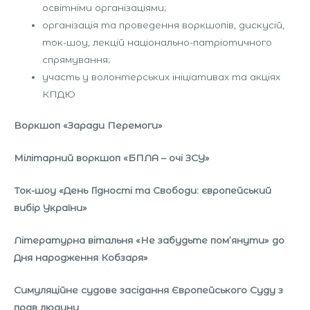
освітніми організаціями;
організація та проведення воркшопів, дискусій,
ток-шоу, лекцій національно-патріотичного
спрямування;
участь у волонтерських ініціативах та акціях
КПДЮ
Воркшоп
«
Заради Перемоги
»
Мілітарний воркшоп «БПЛА – очі ЗСУ»
Ток-шоу «День Гідності та Свободи: європейський
вибір України»
Літературна вітальня «Не забудьте пом’янути» до
Дня народження Кобзаря»
Симуляційне судове засідання Європейського Суду з
прав людини