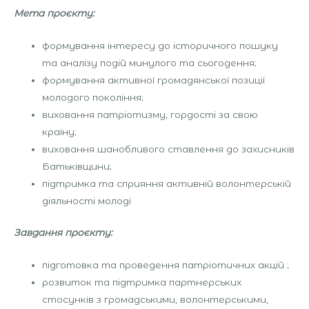
Мета проєкту:
формування інтересу до історичного пошуку
та аналізу подій минулого та сьогодення;
формування активної громадянської позиції
молодого покоління;
виховання патріотизму, гордості за свою
країну;
виховання шанобливого ставлення до захисників
Батьківщини;
підтримка та сприяння активній волонтерській
діяльності молоді
Завдання проєкту:
підготовка та проведення патріотичних акцій ;
розвиток та підтримка партнерських
стосунків з громадськими, волонтерськими,