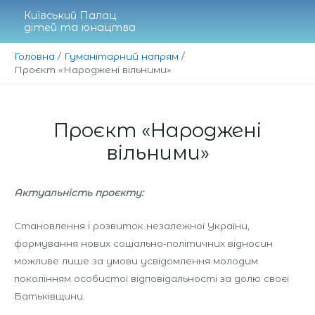
Перейти
Київський Палац
до
дітей та юнацтва
вмісту
Головна
Гуманітарний напрям
Проєкт «Народжені вільними»
Проєкт «Народжені
вільними»
Актуальність проєкту:
Становлення і розвиток незалежної України,
формування нових соціально-політичних відносин
можливе лише за умови усвідомлення молодим
поколінням особистої відповідальності за долю своєї
Батьківщини.