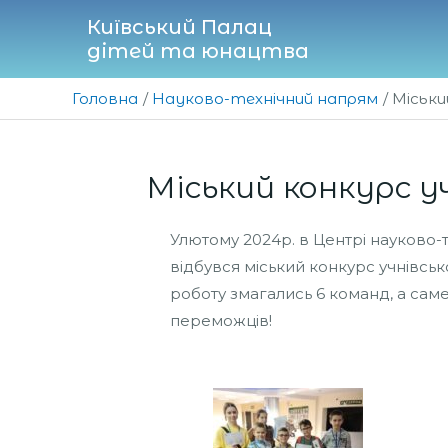
Перейти
Київський Палац
до
дітей та юнацтва
вмісту
Головна
Науково-технічний напрям
Міськи
Міський конкурс у
Улютому 2024р. в Центрі науково-т
відбувся міський конкурс учнівсь
роботу змагались 6 команд, а саме 
переможців!