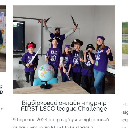
д
в
Відбірковий онлайн -турнір
У 
FIRST LEGO league Challenge
о-
ві
9 березня 2024 року відбувся відбірковий
су
онлайн –турнір FIRST LEGO league
се