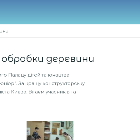
вини
ї обробки деревини
ого Палацу дітей та юнацтва
юніор”. За кращу конструкторську
іста Києва. Вітаєм учасників та