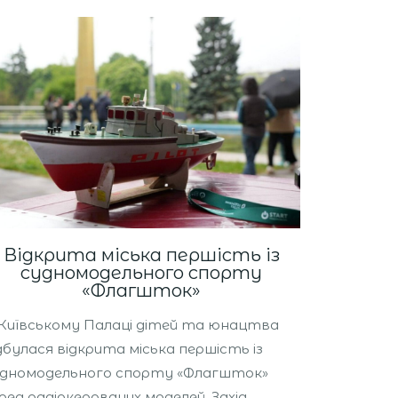
Відкрита міська першість із
судномодельного спорту
«Флагшток»
Київському Палаці дітей та юнацтва
дбулася відкрита міська першість із
дномодельного спорту «Флагшток»
ред радіокерованих моделей. Захід