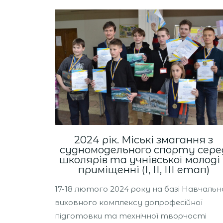
2024 рік. Міські змагання з
судномодельного спорту сере
школярів та учнівської молоді 
приміщенні (І, ІІ, ІІІ етап)
17-18 лютого 2024 року на базі Навчальн
виховного комплексу допрофесійної
підготовки та технічної творчості