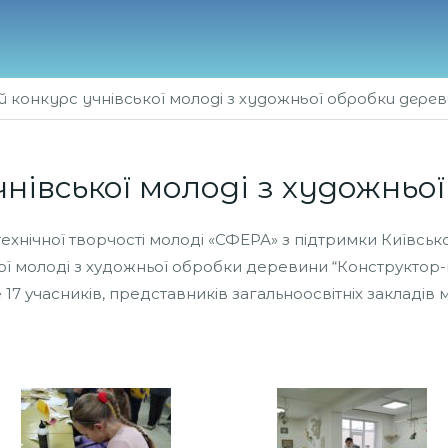
й конкурс учнівської молоді з художньої обробки дере
чнівської молоді з художньо
ехнічної творчості молоді «СФЕРА» з підтримки Київськ
кої молоді з художньої обробки деревини “Конструктор-
17 учасників, представників загальноосвітніх закладів м