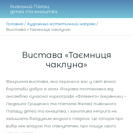
Перейти
Київський Палац
до
дітей та юнацтва
вмісту
Головна
Художньо-естетичний напрям
Вистава «Таємниця чаклуна»
Вистава «Таємниця
чаклуна»
Феєрична вистава, яка перенесе вас у світ вічної
боротьби добра зі злом. Яскрава постановка від
ансамблю сучасної хореографії «Фламінго» (керівники –
Людмила Грищенко та Наталія Желяк) Київського
Палацу дітей та юнацтва, і захоплива інтрига не
залишать байдужим жодного глядача. Це історія про
вибір між владою та співчуттям, про пошук свого