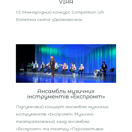
VIRA
ІІI Міжнародний конкурс Competition UA
Балетна сюїта «Дюймовочка»
Ансамбль музичних
інструментів «Експромт»
Підсумковий концерт ансамблю музичних
інструментів «Експромт» Музично-
театралізований захід ансамблю
«Експромт» та театру «Перспектива»