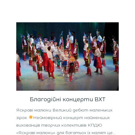
Благодійні концерти ВХТ
Яскраві малюки Великий дебют маленьких
зірок
Неймовірний концерт найменших
вихованців творчих колективів КПДЮ
«Яскраві малюки» для багатьох із малят це…