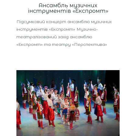
Ансамбль музичних
інструментів «Експромт»
Підсумковий концерт ансамблю музичних
інструментів «Експромт» Музично-
театралізований захід ансамблю
«Експромт» та театру «Перспектива»