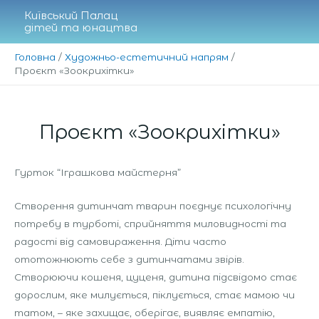
Перейти
Київський Палац
до
дітей та юнацтва
вмісту
Головна
Художньо-естетичний напрям
Проєкт «Зоокрихітки»
Проєкт «Зоокрихітки»
Гурток “Іграшкова майстерня”
Створення дитинчат тварин поєднує психологічну
потребу в турботі, сприйняття миловидності та
радості від самовираження. Діти часто
ототожнюють себе з дитинчатами звірів.
Створюючи кошеня, цуценя, дитина підсвідомо стає
дорослим, яке милується, піклується, стає мамою чи
татом, – яке захищає, оберігає, виявляє емпатію,