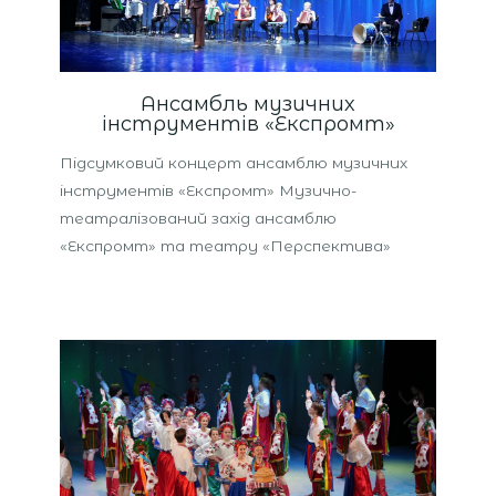
Ансамбль музичних
інструментів «Експромт»
Підсумковий концерт ансамблю музичних
інструментів «Експромт» Музично-
театралізований захід ансамблю
«Експромт» та театру «Перспектива»