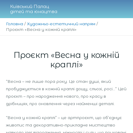
Перейти
Київський Палац
до
дітей та юнацтва
вмісту
Головна
Художньо-естетичний напрям
Проєкт «Весна у кожній краплі»
Проєкт «Весна у кожній
краплі»
“Весна – не лише пора року. Це стан душі, який
пробуджується в кожній краплі дощу, сльозі, росі…” Цей
проєкт – про народження нового, про красу в
дрібницях, про оновлення через найменші деталі.
“Весна у кожній краплі” – це артпроєкт, що об’єднує
живопис та декоративно-прикладне мистецтво
навколо ідеї відродження, ніжності і сили, що приховані