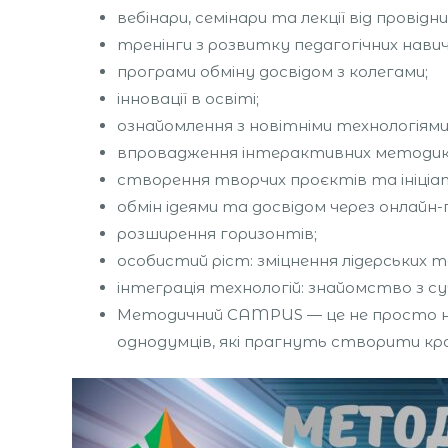
вебінари, семінари та лекції від провідн
тренінги з розвитку педагогічних навич
програми обміну досвідом з колегами;
інновації в освіті;
ознайомлення з новітніми технологіям
впровадження інтерактивних методик 
створення творчих проєктів та ініціа
обмін ідеями та досвідом через онлайн
розширення горизонтів;
особистий ріст: зміцнення лідерських 
інтеграція технологій: знайомство з 
Методичний CAMPUS — це не просто на
однодумців, які прагнуть створити кр