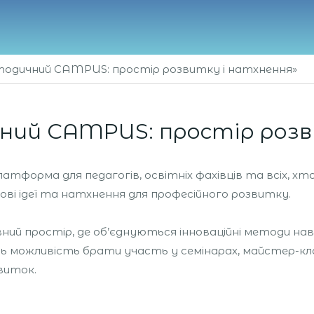
одичний CAMPUS: простір розвитку і натхнення»
ий CAMPUS: простір розв
форма для педагогів, освітніх фахівців та всіх, хто
ові ідеї та натхнення для професійного розвитку.
 простір, де об’єднуються інноваційні методи навча
 можливість брати участь у семінарах, майстер-класа
виток.