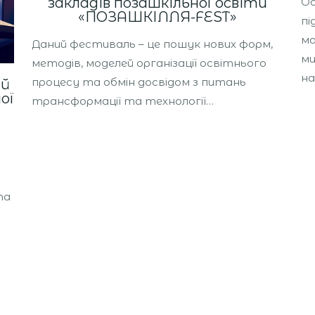
закладів позашкільної освіти
О
«ПОЗАШКІЛЛЯ-FEST»
пі
ма
Даний фестиваль – це пошук нових форм,
ми
методів, моделей організації освітнього
на
процесу та обмін досвідом з питань
ий
ої
трансформації та технології…
та