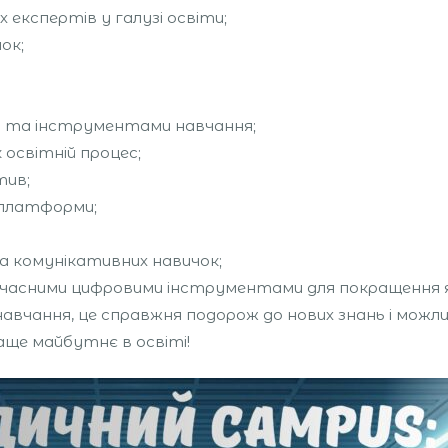
их експертів у галузі освіти;
ок;
и та інструментами навчання;
освітній процес;
тив;
-платформи;
та комунікативних навичок;
сучасними цифровими інструментами для покращення 
вчання, це справжня подорож до нових знань і можл
аще майбутнє в освіті!