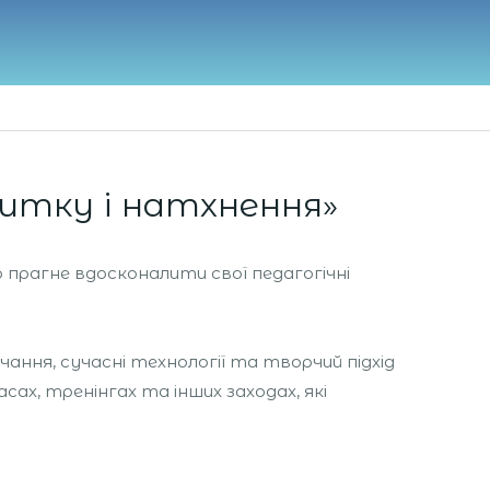
итку і натхнення»
 прагне вдосконалити свої педагогічні
ння, сучасні технології та творчий підхід
х, тренінгах та інших заходах, які