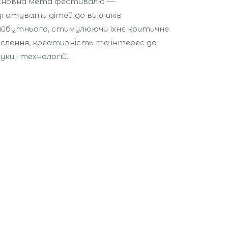
сновна мета фестивалю —
дготувати дітей до викликів
йбутнього, стимулюючи їхнє критичне
слення, креативність та інтерес до
уки і технологій.…