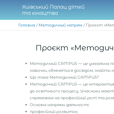
Перейти
Київський Палац дітей
до
та юнацтва
вмісту
Головна
Методичний напрям
Проєкт «Мет
Проєкт «Методичн
Методичний CAMPUS — це унікальна плат
навички, обмінятися досвідом, знайти н
Що таке Методичний CAMPUS?
Методичний CAMPUS — це інтерактивний
до освітнього процесу. Учасники мають
спрямовані на професійний ріст та роз
Основні напрями діяльності:
професійний розвиток;