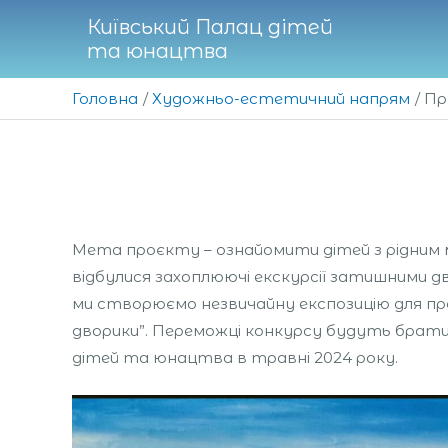
Перейти
Київський Палац дітей
до
та юнацтва
вмісту
Головна
Художньо-естетичний напрям
Пр
Мета проєкту – ознайомити дітей з рідним м
відбулися захоплюючі екскурсії затишними д
ми створюємо незвичайну експозицію для през
дворики”. Переможці конкурсу будуть брати 
дітей та юнацтва в травні 2024 року.