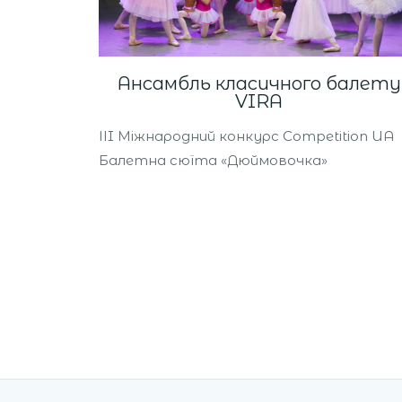
Ансамбль класичного балету
VIRA
ІІI Міжнародний конкурс Competition UA
Балетна сюїта «Дюймовочка»