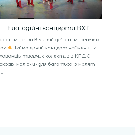
Благодійні концерти ВХТ
краві малюки Великий дебют маленьких
рок
Неймовірний концерт найменших
хованців творчих колективів КПДЮ
скраві малюки» для багатьох із малят
е…