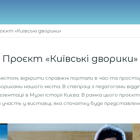
оєкт «Київські дворики»
Проєкт «Київські дворики»
істом, відкрити справжні портали в часі та простор
вориками нашого міста. В співпраці з педагогами від
ентації в Музеї історії Києва. В рамка цього проєкт
участь у виставці, яка спочатку буде представлена 