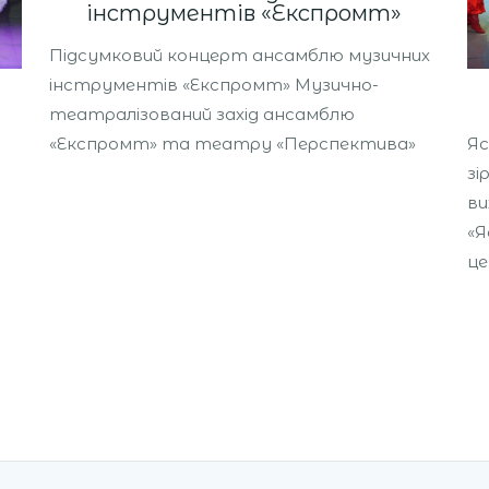
інструментів «Експромт»
Підсумковий концерт ансамблю музичних
інструментів «Експромт» Музично-
театралізований захід ансамблю
«Експромт» та театру «Перспектива»
Яс
зі
ви
«Я
ц