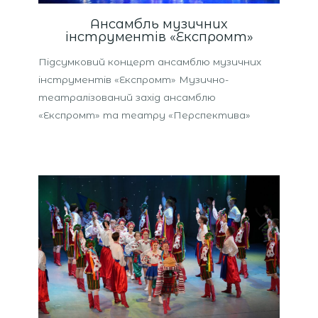
Ансамбль музичних
інструментів «Експромт»
Підсумковий концерт ансамблю музичних
інструментів «Експромт» Музично-
театралізований захід ансамблю
«Експромт» та театру «Перспектива»