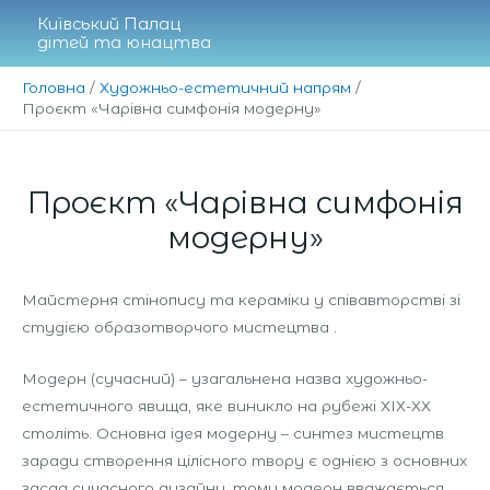
Перейти
Київський Палац
до
дітей та юнацтва
вмісту
Головна
Художньо-естетичний напрям
Проєкт «Чарівна симфонія модерну»
Проєкт «Чарівна симфонія
модерну»
Майстерня стінопису та кераміки у співавторстві зі
студією образотворчого мистецтва .
Модерн (сучасний) – узагальнена назва художньо-
естетичного явища, яке виникло на рубежі ХІХ-ХХ
століть. Основна ідея модерну – синтез мистецтв
заради створення цілісного твору є однією з основних
засад сучасного дизайну, тому модерн вважається