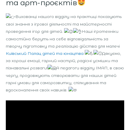
та арт-проєктів
Вихованці нашого відділу на практиці показують
свої знання з ігрової діяльності та майстерності
проведення ігор для дітей.
Наші ігротехніки
самостійно беруть на себе відповідальність за
творчу підготовку та реалізацію дійства для малечі
Київський Палац дітей та юнацтва
Дякуємо,
за хороші емоції, гарний настрій, радісні усмішки та
пізнавальні розваги!
А педагоги відділу ІМАП, в свою
чергу, продовжують створювати для наших дітей
гарні умови для саморозвитку, спілкування та
вдосконалення своїх навиків.