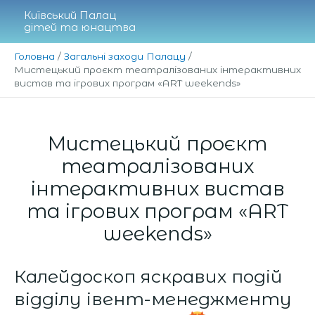
Перейти
Київський Палац
до
дітей та юнацтва
вмісту
Головна
Загальні заходи Палацу
Мистецький проєкт театралізованих інтерактивних
вистав та ігрових програм «ART weekends»
Мистецький проєкт
театралізованих
інтерактивних вистав
та ігрових програм «ART
weekends»
Калейдоскоп яскравих подій
відділу івент-менеджменту